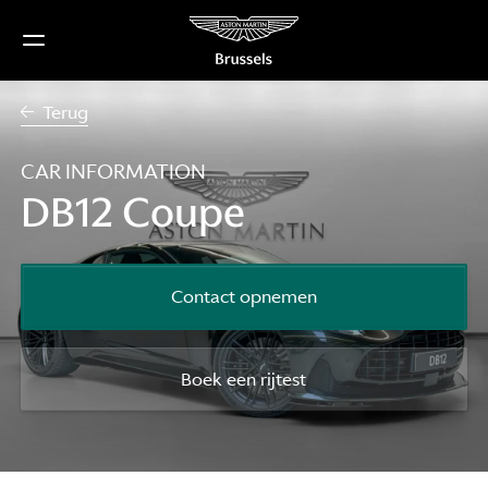
Ga
naar
de
inhoud
Terug
CAR INFORMATION
DB12 Coupe
Contact opnemen
Boek een rijtest