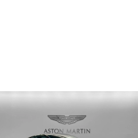
PRIJS
Verkocht
KILOMETERTELLER
55 km
2026
MODEL YEAR