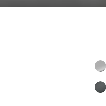
€271.470
PRIJS
€224.354 Excl BTW
2026
MODEL YEAR
EXTERIOR COLOR
Tungsten Silver
KLEUR INTERIEUR
Q Titanium Grey
ENERGY
Benzine