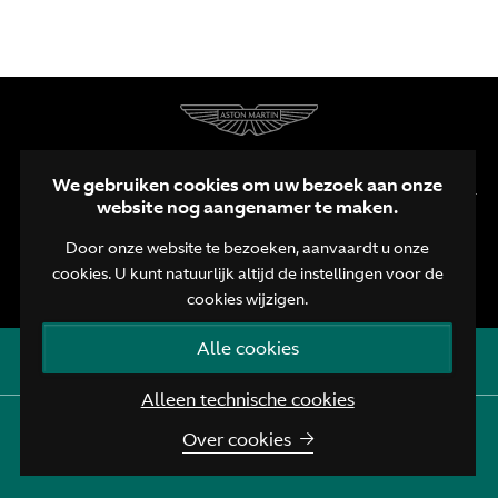
We gebruiken cookies om uw bezoek aan onze
website nog aangenamer te maken.
Door onze website te bezoeken, aanvaardt u onze
cookies. U kunt natuurlijk altijd de instellingen voor de
NL
FR
EN
cookies wijzigen.
Privacy Policy
Cookie Policy
Alle cookies
Snel contacten openen
© Aston Martin Brussels 2026
Alleen technische cookies
Aston Martin Brussels
:
+32 (0)2 720 43 45
Over cookies
Aston Martin Assistance
:
+44 208 603 9875