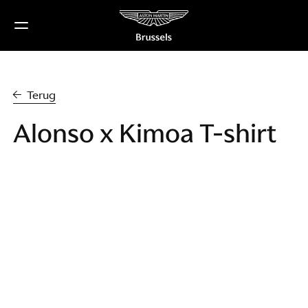
Ga
naar
de
inhoud
Terug
Alonso x Kimoa T-shirt
€50
PRIJS
Op voorraad
BESCHIKBAARHEID