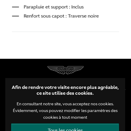
Parapluie et support : Inclus
Renfort sous capot : Traverse noire
Afin de rendre votre visite encore plus agréable,
ce site utilise des cookies.
En consultant notre site, vous acceptez nos cookies.
Évidemment, vous pouvez modifier les paramètres des
FR
NL
EN
cookies à tout moment
Vie privée
Politique de cookies
Tous les cookies