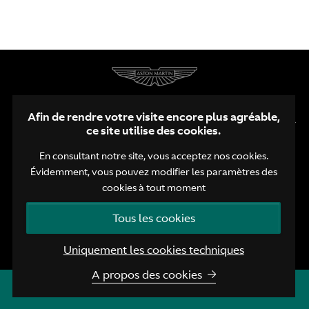
Afin de rendre votre visite encore plus agréable,
ce site utilise des cookies.
En consultant notre site, vous acceptez nos cookies.
Évidemment, vous pouvez modifier les paramètres des
FR
NL
EN
cookies à tout moment
Vie privée
Politique de cookies
Tous les cookies
© Aston Martin Brussels 2026
Uniquement les cookies techniques
A propos des cookies
Nous contacter