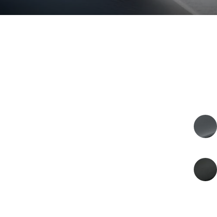
Prix sur demande
PRIX
2026
ANNÉE DU MODÈLE
EXTERIOR COLOR
Q Ceramic Grey
COULEUR INTÉRIEURE
Onyx Black
MOTEUR
LIMITED EDITION 1 of 12